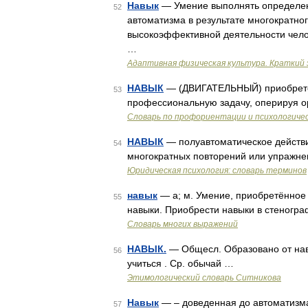
Навык
— Умение выполнять определен
52
автоматизма в результате многократног
высокоэффективной деятельности чело
…
Адаптивная физическая культура. Краткий 
НАВЫК
— (ДВИГАТЕЛЬНЫЙ) приобретен
53
профессиональную задачу, оперируя о
Словарь по профориентации и психологиче
НАВЫК
— полуавтоматическое действи
54
многократных повторений или упражн
Юридическая психология: словарь терминов
навык
— а; м. Умение, приобретённое
55
навыки. Приобрести навыки в стеногра
Словарь многих выражений
НАВЫК.
— Общесл. Образовано от навы
56
учиться . Ср. обычай …
Этимологический словарь Ситникова
Навык
— – доведенная до автоматизма
57