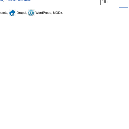
ка
,
Реклама на сайте
18+
omla,
Drupal,
WordPress, MODx.