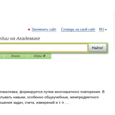
Запомнить сайт
Словарь на свой сайт
RU
едии на Академике
Найти!
Книги
Игры ⚽
томатизма; формируется путем многократного повторения. В
атывать навыки, особенно общеучебные, межпредметного
ешения задач, счета, измерений и т. п …