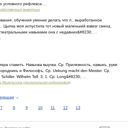
го условного рефлекса …
озяйственных животных
вания, обучения умение делать что л., выработанное
 Цыпка моя испустила тот новый маленький взвизг смеха,
и театральными навыками она с недавних&#8230; …
х
ра ставитъ. Навычка выучка. Ср. Прилежность, навыкъ, руки:
городникъ и Философъ. Ср. Uebung macht den Meister. Ср.
. Schiller. Wilhelm Tell. 3, 1. Ср. Long&#8230; …
ь Михельсона (оригинальная орфография)
дующая
→
7
8
9
10
11
12
13