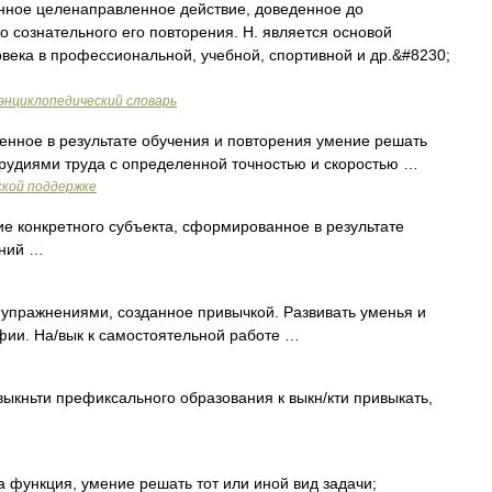
ное целенаправленное действие, доведенное до
о сознательного его повторения. Н. является основой
века в профессиональной, учебной, спортивной и др.&#8230;
энциклопедический словарь
ное в результате обучения и повторения умение решать
рудиями труда с определенной точностью и скоростью …
ской поддержке
е конкретного субъекта, сформированное в результате
ений …
 упражнениями, созданное привычкой. Развивать уменья и
фии. На/вык к самостоятельной работе …
кньти префиксального образования к выкн/кти привыкать,
 функция, умение решать тот или иной вид задачи;