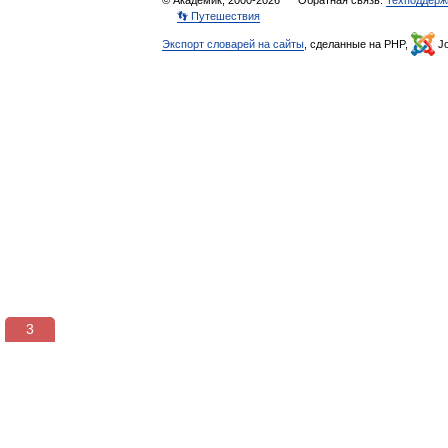
© Академик, 2000-2026
Обратная связь:
Техподдерж
👣 Путешествия
Экспорт словарей на сайты
, сделанные на PHP,
Jo
3