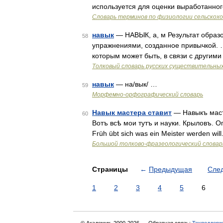
используется для оценки выработанно
Словарь терминов по физиологии сельскох
навык
— НАВЫК, а, м Результат образо
58
упражнениями, созданное привычкой. …
которым может быть, в связи с другим
Толковый словарь русских существительны
навык
— на/вык/ …
59
Морфемно-орфографический словарь
Навык мастера ставит
— Навыкъ масте
60
Вотъ всѣ мои тутъ и науки. Крыловъ. О
Früh übt sich was ein Meister werden will
Большой толково-фразеологический словар
Страницы
←
Предыдущая
Сле
1
2
3
4
5
6